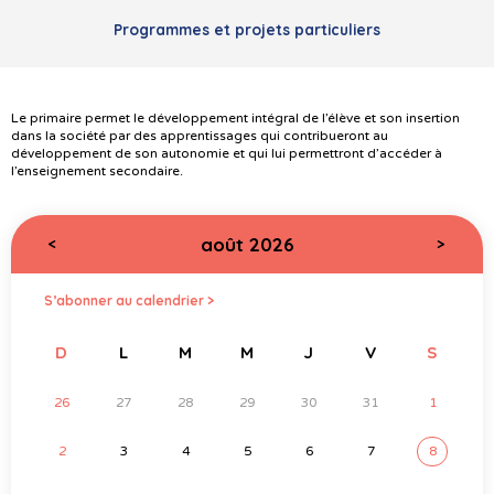
Programmes et projets particuliers
Le primaire permet le développement intégral de l’élève et son insertion
dans la société par des apprentissages qui contribueront au
développement de son autonomie et qui lui permettront d’accéder à
l’enseignement secondaire.
août 2026
<
>
S’abonner au calendrier >
D
L
M
M
J
V
S
26
27
28
29
30
31
1
2
3
4
5
6
7
8