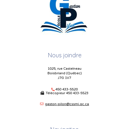
Nous joindre
1025, rue Castelneau
Boisbriand (Québec)
J7G 1V7
450 433-5520
Télécopieur
450 433-5523
gaston-pilon@cssmi.qc.ca